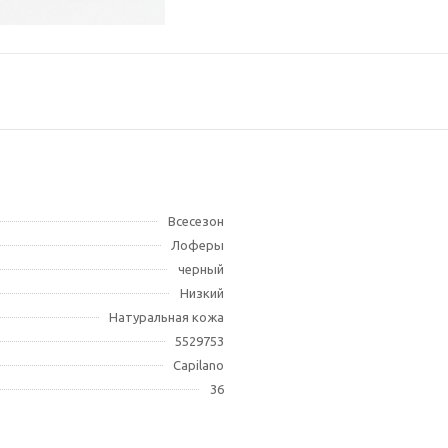
Томск, ТРЦ Изумрудный город, п
Томск, пр. Ленина, 107
Всесезон
Лоферы
черный
Низкий
Натуральная кожа
5529753
Capilano
36