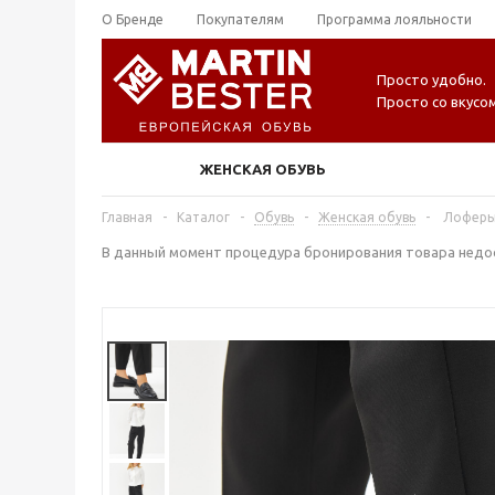
О Бренде
Покупателям
Программа лояльности
Просто удобно.
Просто со вкусом
ЖЕНСКАЯ ОБУВЬ
Главная
-
Каталог
-
Обувь
-
Женская обувь
-
Лоферы
В данный момент процедура бронирования товара недос