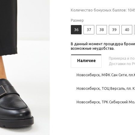
Количество бонусных баллов:
104
Размер
36
37
38
39
40
В данный момент процедура бронир
возможные неудобства.
Примерка и пок
Наличие
Доставки по Р
Новосибирск, МФК Сан Сити, пл.
Новосибирск, ТОЦ Версаль, пл. К
Новосибирск, ТРК Сибирский Мол
Новосибирск, ТРЦ Аура, ул. Воен
Новосибирск, ТЦ Эдем, Кутателад