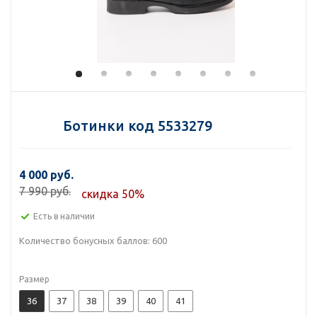
Ботинки код 5533279
4 000 руб.
7 990 руб.
скидка 50%
Есть в наличии
Количество бонусных баллов:
600
Размер
36
37
38
39
40
41