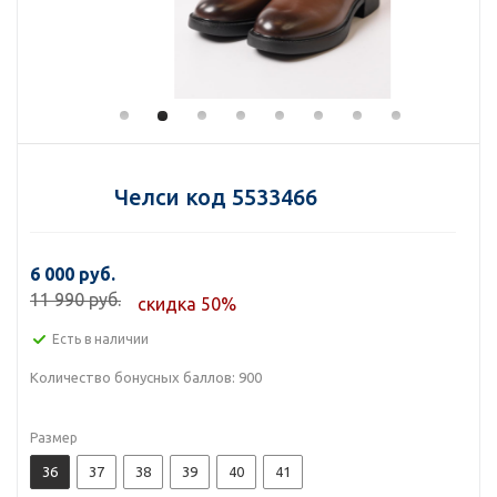
Челси код 5533466
6 000 руб.
11 990 руб.
скидка 50%
Есть в наличии
Количество бонусных баллов:
900
Размер
36
37
38
39
40
41