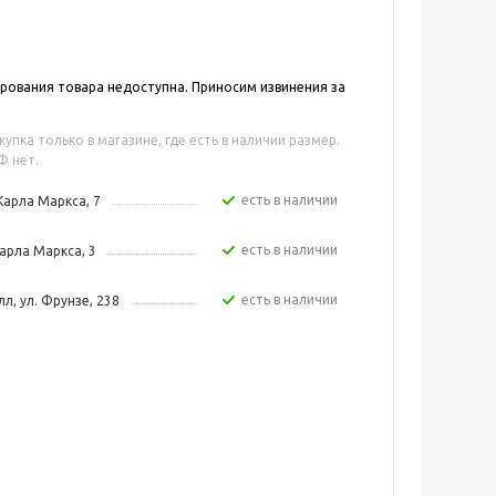
ования товара недоступна. Приносим извинения за
упка только в магазине, где есть в наличии размер.
Ф нет.
Есть в наличии
Карла Маркса, 7
Есть в наличии
арла Маркса, 3
Есть в наличии
л, ул. Фрунзе, 238
Есть в наличии
ная, 5
Есть в наличии
зе, 4 стр.
Есть в наличии
р. Комсомольский, 13б