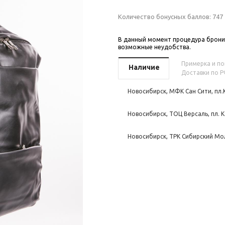
Количество бонусных баллов:
747
В данный момент процедура бронир
возможные неудобства.
Примерка и пок
Наличие
Доставки по Р
Новосибирск, МФК Сан Сити, пл.
Новосибирск, ТОЦ Версаль, пл. К
Новосибирск, ТРК Сибирский Мол
Новосибирск, ТРЦ Аура, ул. Воен
Новосибирск, ТЦ Эдем, Кутателад
Томск, ТРЦ Изумрудный город, п