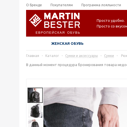
О Бренде
Покупателям
Программа лояльности
Просто удобно.
Просто со вкусом
ЖЕНСКАЯ ОБУВЬ
Главная
-
Каталог
-
Сумки и аксессуары
-
Сумки
-
Рюк
В данный момент процедура бронирования товара недос