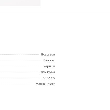
Томск, пр. Ленина, 107
Всесезон
Рюкзак
черный
Эко-кожа
5522929
Martin Bester